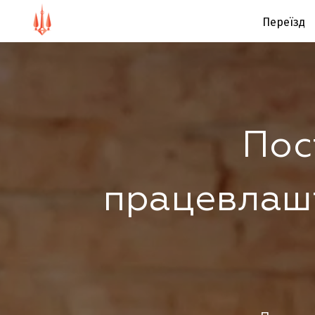
Переїзд
Пос
працевлаш