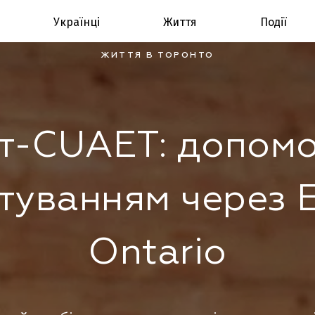
Українці
Життя
Події
ЖИТТЯ В ТОРОНТО
т-CUAET: допомо
туванням через 
Ontario