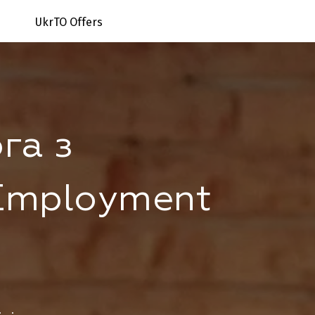
UkrTO Offers
га з
Employment