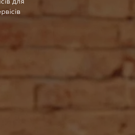
сів для
рвісів