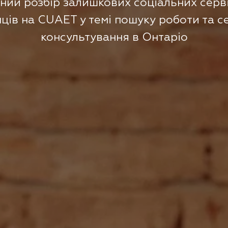
ний розбір залишкових соціальних серві
нців на CUAET у темі пошуку роботи та се
консультування в Онтаріо