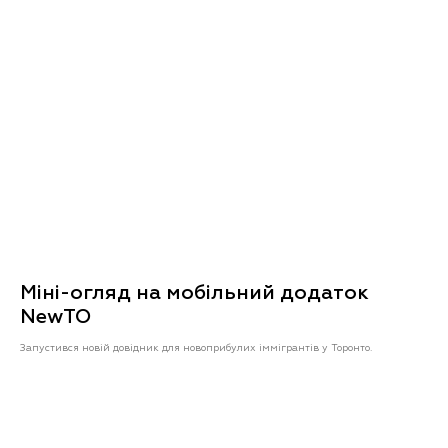
Міні-огляд на мобільний додаток
NewTO
Запустився новій довідник для новоприбулих іммігрантів у Торонто.