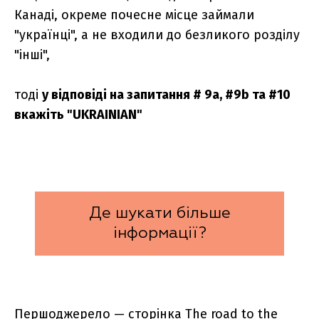
Канаді, окреме почесне місце займали
"українці", а не входили до безликого розділу
"інші",
тоді
у відповіді на запитання # 9а, #9b та #10
вкажіть "UKRAINIAN"
Де шукати більше
інформації?
Першоджерело — сторінка
The road to the