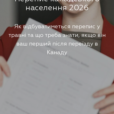
населення 2026
Як відбуватиметься перепис у
травні та що треба знати, якщо він
ваш перший після переїзду в
Канаду