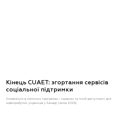
Кінець CUAET: згортання сервісів
соціальної підтримки
Оновлення в помічних програмах і сервісах та їхній доступності для
новоприбулих українців у Канаді (зима 2024).