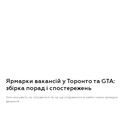
Ярмарки вакансій у Торонто та GTA:
збірка порад і спостережень
Чого очікувати, як готуватися та на що сподіватися в наймі через ярмарки
вакансій.