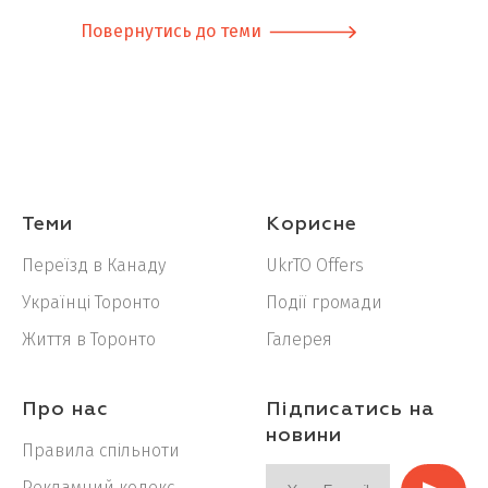
Повернутись до теми
Теми
Корисне
Переїзд в Канаду
UkrTO Offers
Українці Торонто
Події громади
Життя в Торонто
Галерея
Про нас
Підписатись на
новини
Правила спільноти
Рекламний кодекс