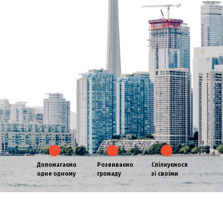
Допомагаємо
Розвиваємо
Спілкуємося
одне одному
громаду
зі своїми