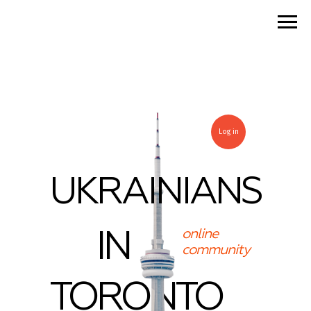
Ukrainians in Toronto online community
Log in
UKRAINIANS
online
IN
community
TORONTO