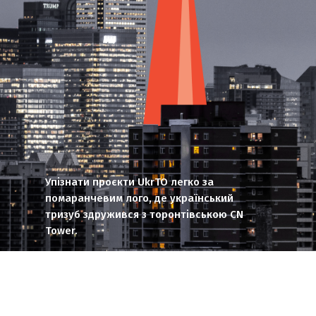
Упізнати проєкти UkrTO легко за
помаранчевим лого, де український
тризуб здружився з торонтівською CN
Tower.