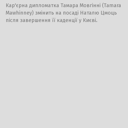
Кар'єрна дипломатка Тамара Мовгінні (Tamara
Mawhinney) змінить на посаді Наталю Цмоць
після завершення її каденції у Києві.