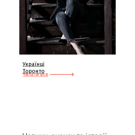
Українці
Торонто
Читати все