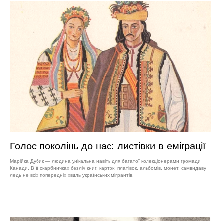
Голос поколінь до нас: листівки в еміграції
Марійка Дубик — людина унікальна навіть для багатої колекціонерами громади
Канади. В її скарбничках безліч книг, карток, платівок, альбомів, монет, самвидаву
ледь не всіх попередніх хвиль українських мігрантів.