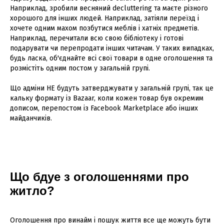
Наприклад, зробили весняний decluttering та маєте різного
хорошого для інших людей. Наприклад, затіяли переїзд і
хочете одним махом позбутися меблів і хатніх предметів.
Наприклад, перечитали всю свою бібліотеку і готові
подарувати чи перепродати інших читачам. У таких випадках,
будь ласка, об'єднайте всі свої товари в одне оголошення та
розмістіть одним постом у загальній групі.
Що адміни НЕ будуть затверджувати у загальній групі, так це
кальку формату із Bazaar, коли кожен товар був окремим
дописом, перепостом із Facebook Marketplace або інших
майданчиків.
Що бдуе з оголошеннями про
житло?
Оголошення про винайм і пошук життя все ще можуть бути