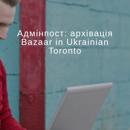
Адмінпост: архівація
Bazaar in Ukrainian
Toronto