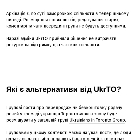
Архівація є, по суті, заморозкою спільноти в теперішньому
вигляді. Розміщення нових постів, редагування старих,
коментарі та чати всередині групи не будуть доступними.
Наразі адміни UkrTO прийняли рішення не витрачати
ресурси на підтримку цієї частини спільноти.
Які є альтернативи від UkrTO?
Групові пости про перепродаж чи безкоштовну родачу
речей у громаді українців Торонто можна знову буде
розміщувати у загальній групі
Ukrainians in Toronto Group
.
Груповими у цьому контексті маємо на увазі пости, де люди
одразу віддають або продають багато речей за один раз.