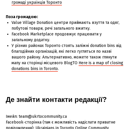
громаді українців Торонто
Поза громадою:
Value Village Donation центри приймають взуття та одяг,
побутові товари, речі загального вжитку.
Facebook Marketplace продовжує працювати у
загальному додатку.
У різних районах Торонто стоять заліжні donation bins від
благодійних організацій, які легко гугляться по назві
вашого району. Альтернативно, можете також глянути
мапу на сторінці місцевого BlogTO
Here is a map of closing
donations bins in Toronto
.
Де знайти контакти редакції?
Імейл: team@ukrtocommunity.ca
Facebook-сторінка (там є можливість надіслати приватне
повідомлення):
Ukrainians in Toronto Online Community