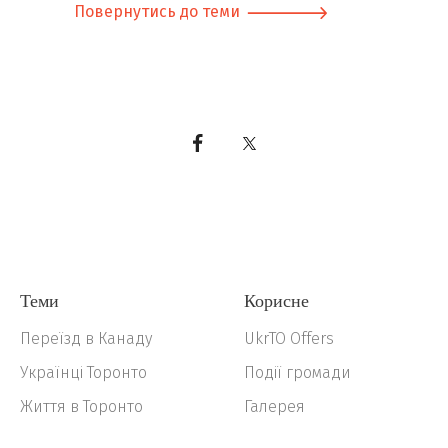
Повернутись до теми
Теми
Корисне
Переїзд в Канаду
UkrTO Offers
Українці Торонто
Події громади
Життя в Торонто
Галерея