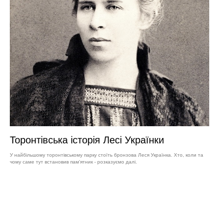
Торонтівська історія Лесі Українки
У найбільшому торонтівському парку стоїть бронзова Леся Українка. Хто, коли та
чому саме тут встановив пам'ятник - розказуємо далі.