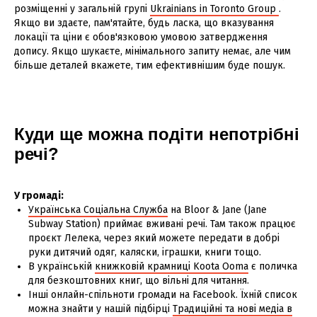
розміщенні у загальній групі
Ukrainians in Toronto Group
.
Якщо ви здаєте, пам'ятайте, будь ласка, що вказування
локації та ціни є обов'язковою умовою затвердження
допису. Якщо шукаєте, мінімального запиту немає, але чим
більше деталей вкажете, тим ефективнішим буде пошук.
Куди ще можна подіти непотрібні
речі?
У громаді:
Українська Соціальна Служба
на Bloor & Jane (Jane
Subway Station) приймає вживані речі. Там також працює
проєкт Лелека, через який можете передати в добрі
руки дитячий одяг, каляски, іграшки, книги тощо.
В українській
книжковій крамниці Koota Ooma
є поличка
для безкоштовних книг, що вільні для читання.
Інші онлайн-спільноти громади на Facebook. Їхній список
можна знайти у нашій підбірці
Традиційні та нові медіа в