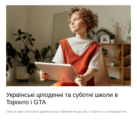
Українські цілоденні та суботні школи в
Торонто і GTA
Список шкіл і контакти адміністрації найближчих до вас в Торонто та передмістях.