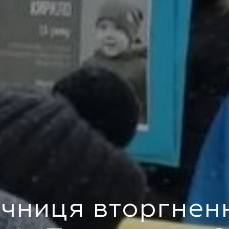
ічниця вторгнен