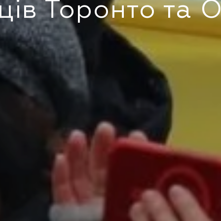
ців Торонто та 