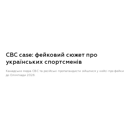
CBC case: фейковий сюжет про
українських спортсменів
Канадське медіа CBC та російські пропагандисти зійшлися у кейсі про фейки
до Олімпіади 2026.