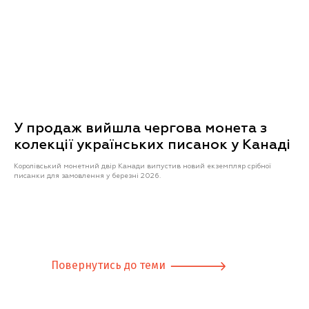
У продаж вийшла чергова монета з
колекції українських писанок у Канаді
Королівський монетний двір Канади випустив новий екземпляр срібної
писанки для замовлення у березні 2026.
Повернутись до теми