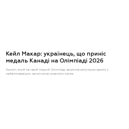
Кейл Макар: українець, що приніс
медаль Канаді на Олімпіаді 2026
Хокеїст, який на своїй першій Олімпіаді закріпив репутацію одного з
найвпливовіших захисників сучасного хокею.