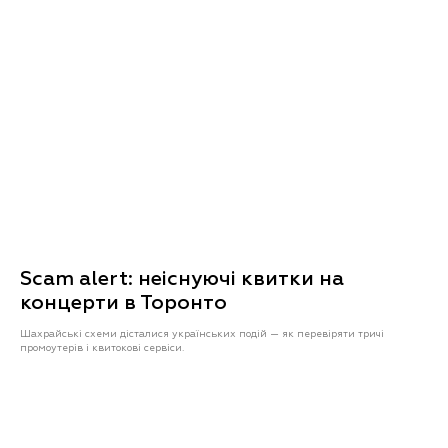
Scam alert: неіснуючі квитки на
концерти в Торонто
Шахрайські схеми дісталися українських подій — як перевіряти тричі
промоутерів і квитокові сервіси.