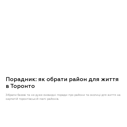
Порадник: як обрати район для життя
в Торонто
Зібрали базові та не дуже очевидні поради про райони та околиці для життя на
картатій торонтівській мапі районів.