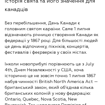
Історія свята та його значення для
канадців
Без перебільшення, День Канади є
головним святом караїни. Саме 1 липня
відзначають річницю створення Канади як
федерації у 1867 році. Для більшості людей
це день відпочинку, пікніків, концертів,
фестивалів і феєрверків у своїх містах.
Інколи новоприбулі порівнюють це з July
4th, Днем Незалежності у США, хоча
історично це не зовсім точно. 1 липня 1867
набув чинності British North America Act —
британський закон, який об’єднав кілька
британських колоній у нову федерацію:
Ontario, Quebec, Nova Scotia, New