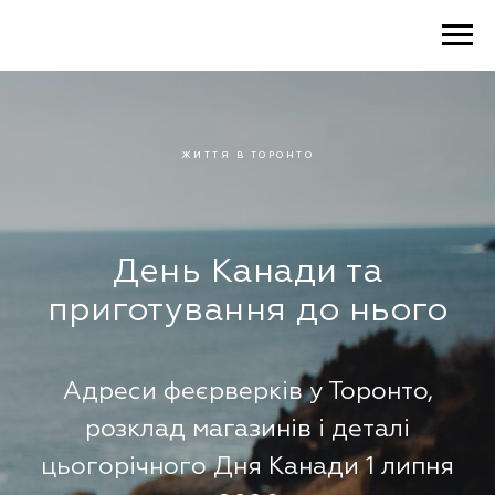
ЖИТТЯ В ТОРОНТО
День Канади та
приготування до нього
Адреси феєрверків у Торонто,
розклад магазинів і деталі
цьогорічного Дня Канади 1 липня