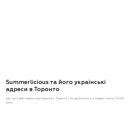
Summerlicious та його українські
адреси в Торонто
Що таке фестиваль ресторанів у Торонто і як долучитися у червні-липні 2026
року.